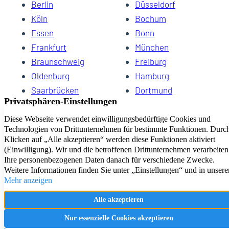
Berlin
Düsseldorf
Köln
Bochum
Essen
Bonn
Frankfurt
München
Braunschweig
Freiburg
Oldenburg
Hamburg
Saarbrücken
Dortmund
Hannover
Schwerin
Dresden
Kiel
Wuppertal
Bremen
HomeCompany eG Ihre Agenturen für Wohnen auf Zeit
Impressum
Datenschutz
Kontakt