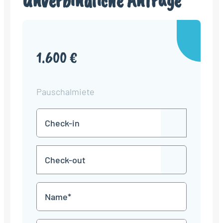
Unverbindliche Anfrage
1.600 €
Pauschalmiete
Check-
TT
in
Punkt
MM
Check-
Punkt
JJJJ
TT
out
Punkt
MM
Name
Punkt
JJJJ
*