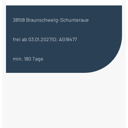
38108 Braunschweig–Schunteraue
frei ab 03.01.2027
ID: AG18477
min. 180 Tage