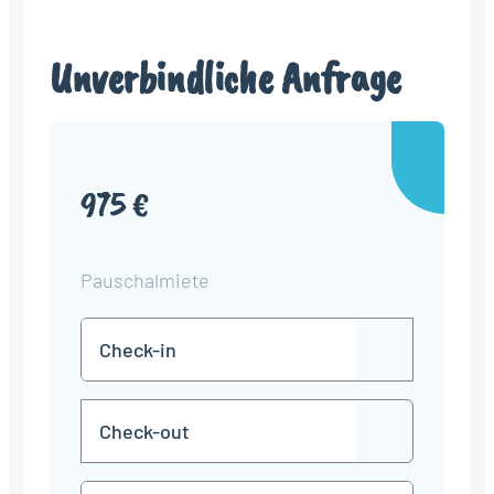
Unverbindliche Anfrage
975 €
Pauschalmiete
Check-
TT
in
Punkt
MM
Check-
Punkt
JJJJ
TT
out
Punkt
MM