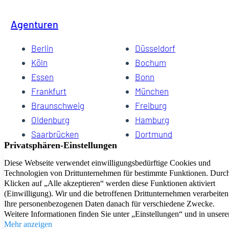
Agenturen
Berlin
Düsseldorf
Köln
Bochum
Essen
Bonn
Frankfurt
München
Braunschweig
Freiburg
Oldenburg
Hamburg
Saarbrücken
Dortmund
Hannover
Schwerin
Dresden
Kiel
Wuppertal
Bremen