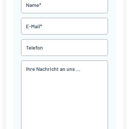
Name
Punkt
JJJJ
*
E-
Mail
*
Telefon
Mitteilung