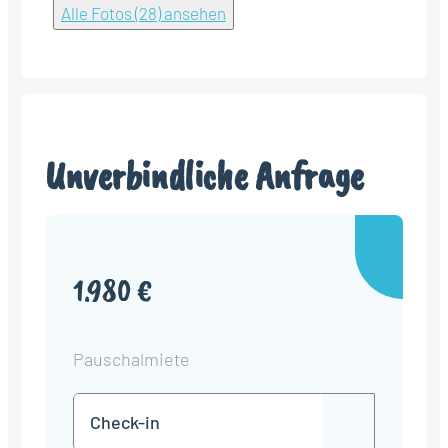
Alle Fotos (28) ansehen
Unverbindliche Anfrage
1.980 €
Pauschalmiete
Check-
TT
in
Punkt