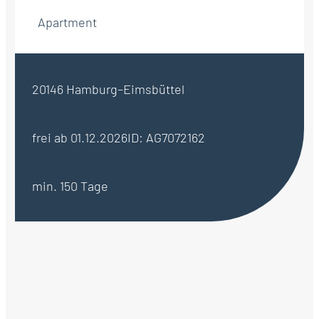
Apartment
20146 Hamburg–Eimsbüttel
frei ab 01.12.2026
ID: AG7072162
min. 150 Tage