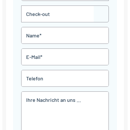
MM
Check-
Punkt
JJJJ
TT
out
Punkt
MM
Name
Punkt
JJJJ
*
E-
Mail
*
Telefon
Mitteilung