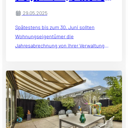
bei der Prüfung achten
29.05.2025
Spätestens bis zum 30. Juni sollten
Wohnungseigentümer die
Jahresabrechnung von ihrer Verwaltung
erhalten. Dabei gilt: Die Prüfung sollte nicht
allein dem Verwaltungsbeirat überlassen
bleiben.