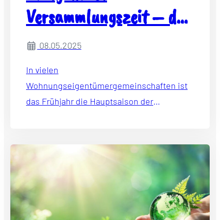
Versammlungszeit – das
sollten Eigentümer
08.05.2025
beachten
In vielen
Wohnungseigentümergemeinschaften ist
das Frühjahr die Hauptsaison der
Eigentümerversammlungen. Darauf weist
der Bundesverband der Immobilienberater,
Makler, Verwalter und Sachverständigen e.
V. (IVD) hin.