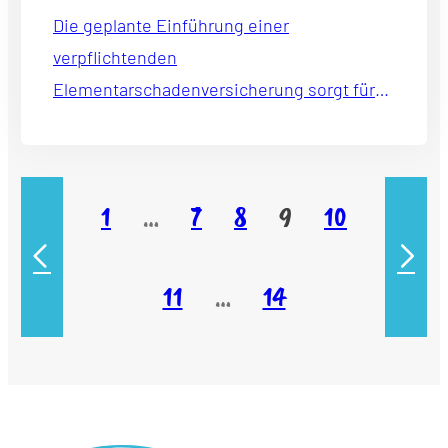
Die geplante Einführung einer
verpflichtenden
Elementarschadenversicherung sorgt für
unterschiedliche Reaktionen in
Eigentümerverbänden.
1
…
7
8
9
10
11
…
14