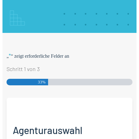
*
„
“ zeigt erforderliche Felder an
Schritt
1
von
3
33%
Agenturauswahl