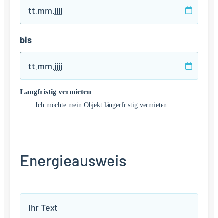
TT
Punkt
MM
bis
Punkt
JJJJ
TT
Punkt
MM
Langfristig vermieten
Punkt
JJJJ
Ich möchte mein Objekt längerfristig vermieten
Energieausweis
Energieausweis: