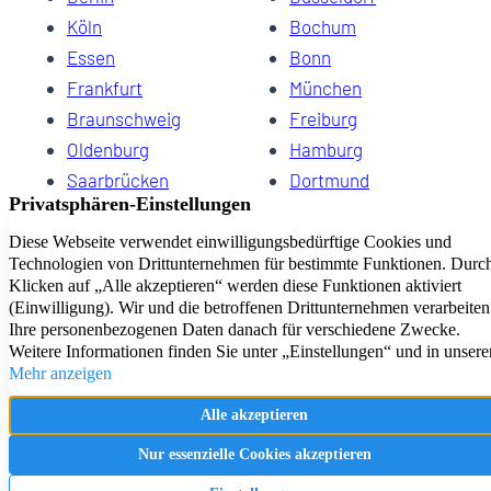
Köln
Bochum
Essen
Bonn
Frankfurt
München
Braunschweig
Freiburg
Oldenburg
Hamburg
Saarbrücken
Dortmund
Hannover
Schwerin
Dresden
Kiel
Wuppertal
Bremen
HomeCompany eG Ihre Agenturen für Wohnen auf Zeit
Impressum
Datenschutz
Kontakt