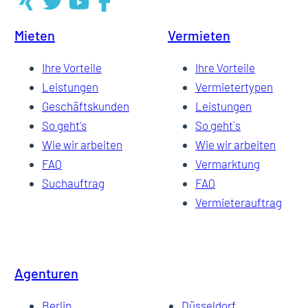
Mieten
Vermieten
4
Ihre Vorteile
Ihre Vorteile
Leistungen
Vermietertypen
Geschäftskunden
Leistungen
5
So geht's
So geht`s
Wie wir arbeiten
Wie wir arbeiten
FAQ
Vermarktung
6
Suchauftrag
FAQ
Vermieterauftrag
7
Agenturen
Berlin
Düsseldorf