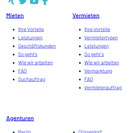
Mieten
Vermieten
4
Ihre Vorteile
Ihre Vorteile
Leistungen
Vermietertypen
Geschäftskunden
Leistungen
5
So geht's
So geht`s
Wie wir arbeiten
Wie wir arbeiten
FAQ
Vermarktung
6
Suchauftrag
FAQ
Vermieterauftrag
…
Agenturen
19
Berlin
Düsseldorf