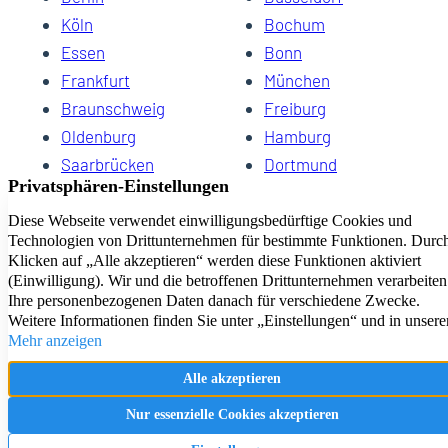
Köln
Bochum
Essen
Bonn
Frankfurt
München
Braunschweig
Freiburg
Oldenburg
Hamburg
Saarbrücken
Dortmund
Hannover
Schwerin
Dresden
Kiel
Wuppertal
Bremen
HomeCompany eG Ihre Agenturen für Wohnen auf Zeit
Impressum
Datenschutz
Kontakt