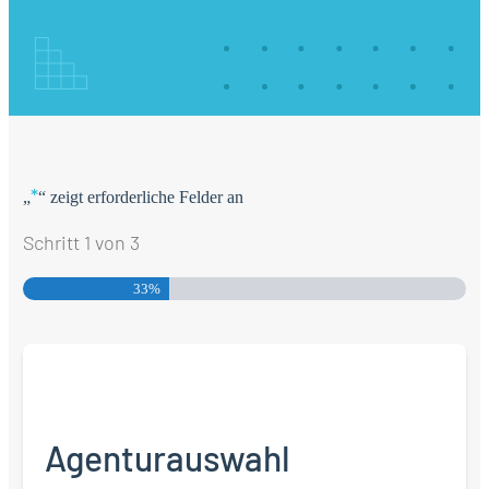
*
„
“ zeigt erforderliche Felder an
Schritt
1
von
3
33%
Agenturauswahl