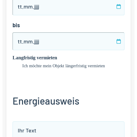
TT
Punkt
MM
bis
Punkt
JJJJ
TT
Punkt
MM
Langfristig vermieten
Punkt
JJJJ
Ich möchte mein Objekt längerfristig vermieten
Energieausweis
Energieausweis: