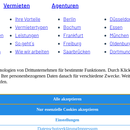
Vermieten
Agenturen
Ihre Vorteile
Berlin
Düsseldo
Vermietertypen
Bochum
Essen
en
Leistungen
Frankfurt
München
So geht`s
Freiburg
Oldenbur
n
Wie wir arbeiten
Saarbrücken
Dortmun
Vermarktung
Schwerin
Dresden
FAQ
Wuppertal
Bremen
Vermieterauftrag