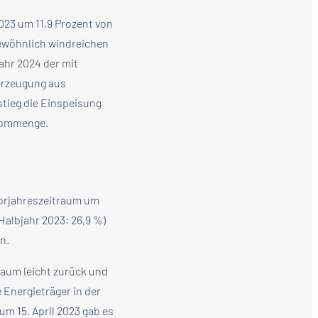
023 um 11,9 Prozent von
gewöhnlich windreichen
jahr 2024 der mit
erzeugung aus
stieg die Einspeisung
trommenge.
Vorjahreszeitraum um
Halbjahr 2023: 26,9 %)
n.
raum leicht zurück und
 Energieträger in der
m 15. April 2023 gab es