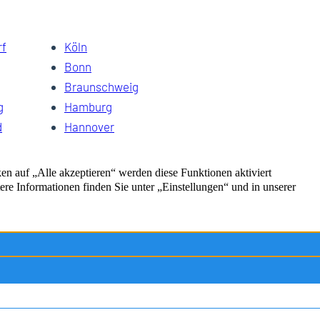
rf
Köln
Bonn
Braunschweig
g
Hamburg
d
Hannover
Kiel
Impressum
Datenschutz
Kontakt