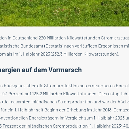
rden in Deutschland 220 Milliarden Kilowattstunden Strom erzeugt
tatistische Bundesamt (Destatis) nach vorläufigen Ergebnissen mit
om als im 1. Halbjahr 2023 (232,3 Milliarden Kilowattstunden).
nergien auf dem Vormarsch
en Rückgangs stieg die Stromproduktion aus erneuerbaren Energi
 9,1 Prozent auf 135,2 Milliarden Kilowattstunden. Dies entspricht
3 %) der gesamten inländischen Stromproduktion und war der höchs
für ein 1. Halbjahr seit Beginn der Erhebung im Jahr 2018. Demge
ventionellen Energieträgern im Vergleich zum 1. Halbjahr 2023 u
,5 Prozent der inländischen Stromproduktion (1. Halbjahr 2023: 46,