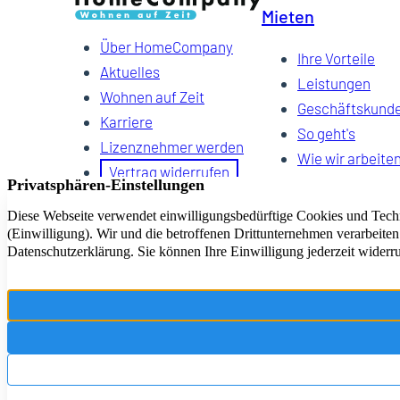
Mieten
Über HomeCompany
Ihre Vorteile
Aktuelles
Leistungen
Wohnen auf Zeit
Geschäftskund
Karriere
So geht's
Lizenznehmer werden
Wie wir arbeite
Vertrag widerrufen
FAQ
Suchauftrag
HomeCompany eG Ihre Agenturen für Wohnen auf Zeit