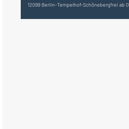
12099 Berlin–Tempelhof-Schöneberg
frei ab 