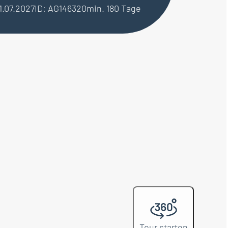
01.07.2027
ID: AG146320
min. 180 Tage
Tour starten