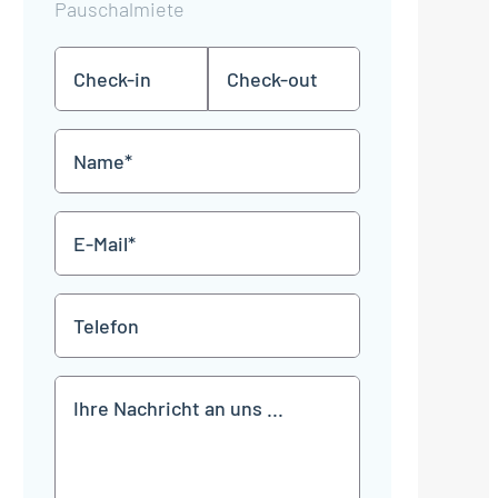
Pauschalmiete
Check-
Check-
TT
TT
in
out
Punkt
Punkt
MM
MM
Name
Punkt
Punkt
JJJJ
JJJJ
*
E-
Mail
*
Telefon
Mitteilung