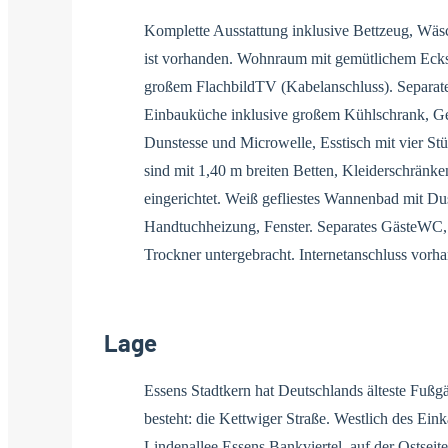
Komplette Ausstattung inklusive Bettzeug, Wäs
ist vorhanden. Wohnraum mit gemütlichem Ecks
großem FlachbildTV (Kabelanschluss). Separa
Einbauküche inklusive großem Kühlschrank, Gef
Dunstesse und Microwelle, Esstisch mit vier St
sind mit 1,40 m breiten Betten, Kleiderschrän
eingerichtet. Weiß gefliestes Wannenbad mit D
Handtuchheizung, Fenster. Separates GästeWC,
Trockner untergebracht. Internetanschluss vorh
Lage
Essens Stadtkern hat Deutschlands älteste Fußgä
besteht: die Kettwiger Straße. Westlich des Eink
Lindenallee Essens Bankviertel, auf der Ostseit