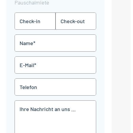
Pauschalmiete
Check-
Check-
TT
TT
in
out
Punkt
Punkt
MM
MM
Name
Punkt
Punkt
JJJJ
JJJJ
*
E-
Mail
*
Telefon
Mitteilung