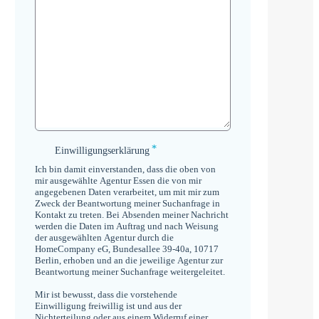
*
Einwilligungserklärung
Einwilligungserklärung
*
Ich bin damit einverstanden, dass die oben von
mir ausgewählte Agentur Essen die von mir
angegebenen Daten verarbeitet, um mit mir zum
Zweck der Beantwortung meiner Suchanfrage in
Kontakt zu treten. Bei Absenden meiner Nachricht
werden die Daten im Auftrag und nach Weisung
der ausgewählten Agentur durch die
HomeCompany eG, Bundesallee 39-40a, 10717
Berlin, erhoben und an die jeweilige Agentur zur
Beantwortung meiner Suchanfrage weitergeleitet.
Mir ist bewusst, dass die vorstehende
Einwilligung freiwillig ist und aus der
Nichterteilung oder aus einem Widerruf einer