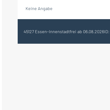
Keine Angabe
45127 Essen–Innenstadt
frei ab 06.08.2026
ID: