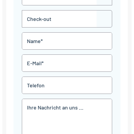
in
Punkt
MM
Check-
Punkt
JJJJ
TT
out
Punkt
MM
Name
Punkt
JJJJ
*
E-
Mail
*
Telefon
Mitteilung