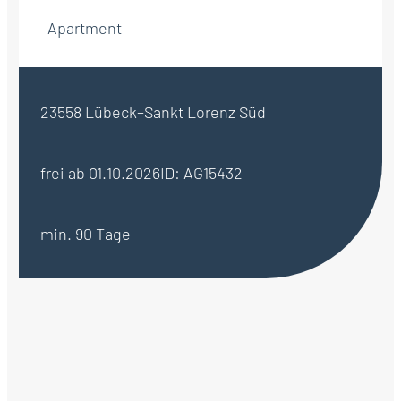
Apartment
23558 Lübeck–Sankt Lorenz Süd
frei ab 01.10.2026
ID: AG15432
min. 90 Tage