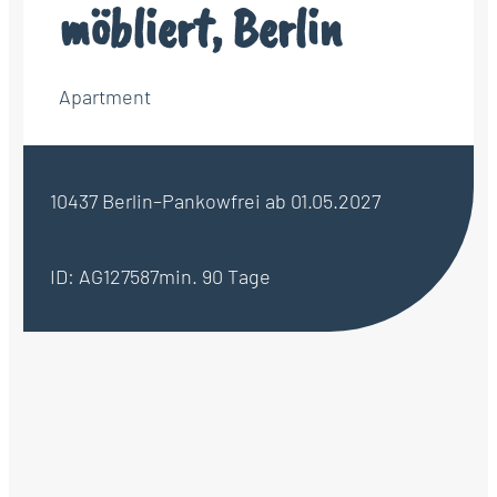
möbliert, Berlin
Apartment
10437 Berlin–Pankow
frei ab 01.05.2027
ID: AG127587
min. 90 Tage