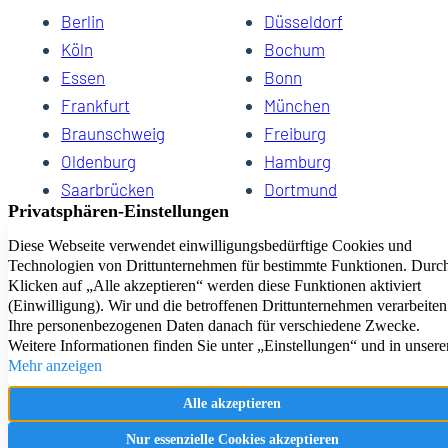
Berlin
Düsseldorf
Köln
Bochum
Essen
Bonn
Frankfurt
München
Braunschweig
Freiburg
Oldenburg
Hamburg
Saarbrücken
Dortmund
Hannover
Schwerin
Dresden
Kiel
Wuppertal
Bremen
HomeCompany eG Ihre Agenturen für Wohnen auf Zeit