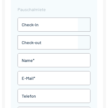
Pauschalmiete
Check-
TT
in
Punkt
MM
Check-
Punkt
JJJJ
TT
out
Punkt
MM
Name
Punkt
JJJJ
*
E-
Mail
*
Telefon