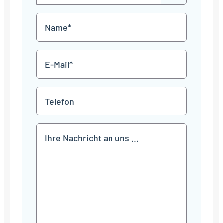
out
Punkt
MM
Name
Punkt
JJJJ
*
E-
Mail
*
Telefon
Mitteilung