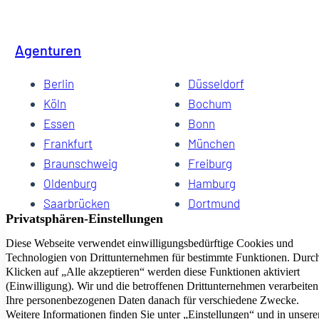
Agenturen
Berlin
Düsseldorf
Köln
Bochum
Essen
Bonn
Frankfurt
München
Braunschweig
Freiburg
Oldenburg
Hamburg
Saarbrücken
Dortmund
Hannover
Schwerin
Dresden
Kiel
Wuppertal
Bremen