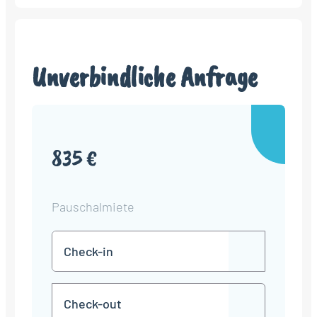
Unverbindliche Anfrage
835 €
Pauschalmiete
Check-
TT
in
Punkt
MM
Check-
Punkt
JJJJ
TT