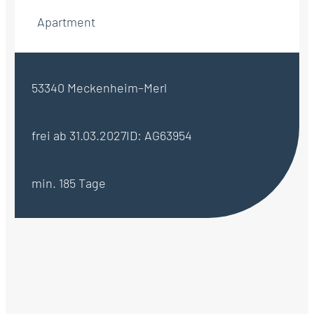
Apartment
53340 Meckenheim–Merl
frei ab 31.03.2027
ID: AG63954
min. 185 Tage