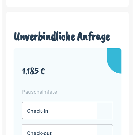
Unverbindliche Anfrage
1.185 €
Pauschalmiete
Check-
TT
in
Punkt
MM
Check-
Punkt
JJJJ