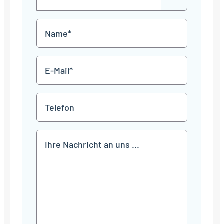
TT
out
Punkt
MM
Name
Punkt
JJJJ
*
E-
Mail
*
Telefon
Mitteilung