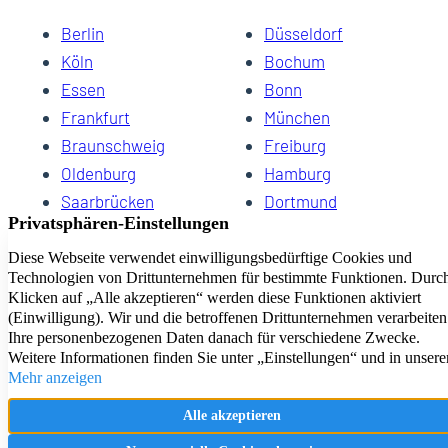
Berlin
Düsseldorf
Köln
Bochum
Essen
Bonn
Frankfurt
München
Braunschweig
Freiburg
Oldenburg
Hamburg
Saarbrücken
Dortmund
Hannover
Schwerin
Dresden
Kiel
Wuppertal
Bremen
HomeCompany eG Ihre Agenturen für Wohnen auf Zeit