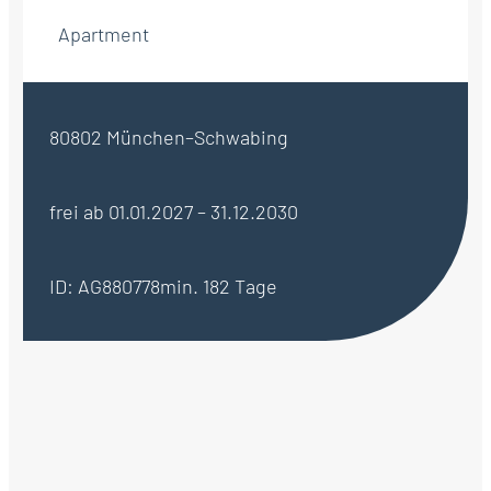
Apartment
80802 München–Schwabing
frei ab 01.01.2027 – 31.12.2030
ID: AG880778
min. 182 Tage