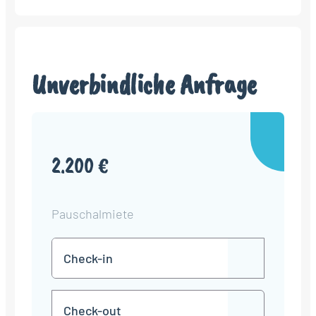
Unverbindliche Anfrage
2.200 €
Pauschalmiete
Check-
TT
in
Punkt
MM
Check-
Punkt
JJJJ
TT