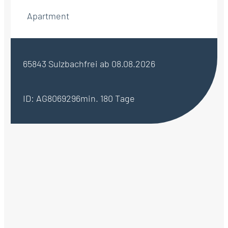
Apartment
65843 Sulzbach
frei ab 08.08.2026
ID: AG8069296
min. 180 Tage