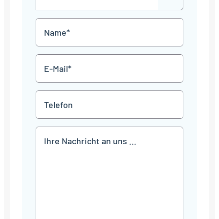
out
Punkt
MM
Name
Punkt
JJJJ
*
E-
Mail
*
Telefon
Mitteilung