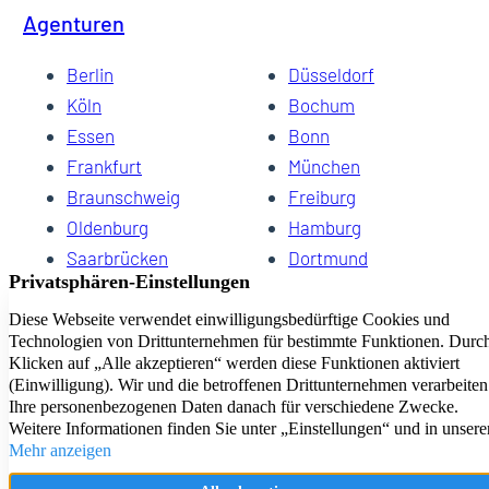
Agenturen
Berlin
Düsseldorf
Köln
Bochum
Essen
Bonn
Frankfurt
München
Braunschweig
Freiburg
Oldenburg
Hamburg
Saarbrücken
Dortmund
Hannover
Schwerin
Dresden
Kiel
Wuppertal
Bremen