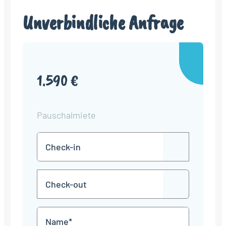
Unverbindliche Anfrage
1.590 €
Pauschalmiete
Check-
TT
in
Punkt
MM
Check-
Punkt
JJJJ
TT
out
Punkt
MM
Name
Punkt
JJJJ