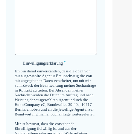
*
Einwilligungserklärung
Einwilligungserklärung
*
Ich bin damit einverstanden, dass die oben von
mir ausgewählte Agentur Braunschweig die von
mir angegebenen Daten verarbeitet, um mit mir
zum Zweck der Beantwortung meiner Suchanfrage
in Kontakt zu treten. Bei Absenden meiner
Nachricht werden die Daten im Auftrag und nach
Weisung der ausgewählten Agentur durch die
HomeCompany eG, Bundesallee 39-40a, 10717
Berlin, erhoben und an die jeweilige Agentur zur
Beantwortung meiner Suchanfrage weitergeleitet.
Mir ist bewusst, dass die vorstehende
Einwilligung freiwillig ist und aus der
Nichterteilung oder aus einem Widerruf einer