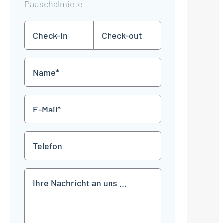
Pauschalmiete
Check-
Check-
TT
TT
in
out
Punkt
Punkt
MM
MM
Name
Punkt
Punkt
JJJJ
JJJJ
*
E-
Mail
*
Telefon
Mitteilung