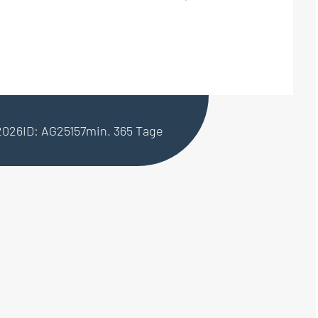
.2026
ID: AG25157
min. 365 Tage