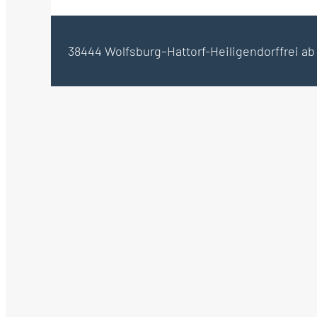
38444 Wolfsburg–Hattorf-Heiligendorf
frei a