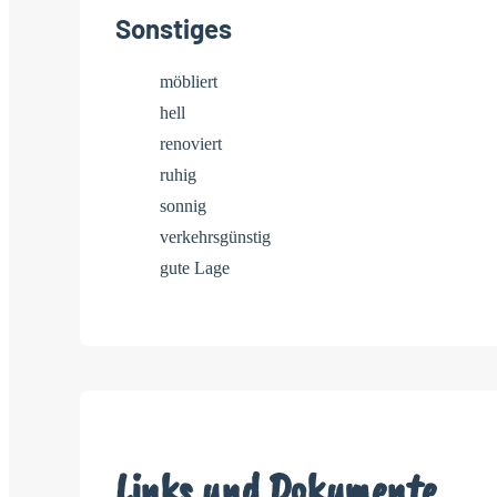
Sonstiges
möbliert
hell
renoviert
ruhig
sonnig
verkehrsgünstig
gute Lage
Links und Dokumente