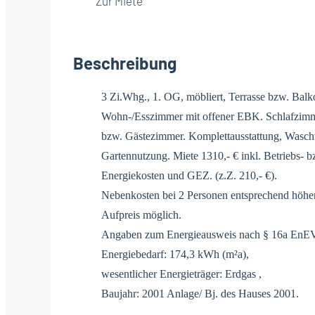
Zur Miete
Beschreibung
3 Zi.Whg., 1. OG, möbliert, Terrasse bzw. Bal
Wohn-/Esszimmer mit offener EBK. Schlafzimm
bzw. Gästezimmer. Komplettausstattung, Wascht
Gartennutzung. Miete 1310,- € inkl. Betriebs-
Energiekosten und GEZ. (z.Z. 210,- €).
Nebenkosten bei 2 Personen entsprechend höhe
Aufpreis möglich.
Angaben zum Energieausweis nach § 16a EnEV
Energiebedarf: 174,3 kWh (m²a),
wesentlicher Energieträger: Erdgas ,
Baujahr: 2001 Anlage/ Bj. des Hauses 2001.