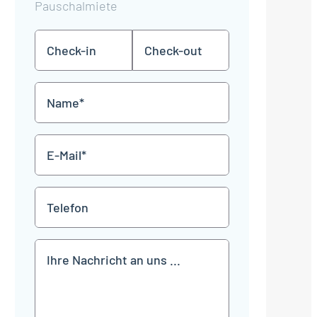
Pauschalmiete
Check-
Check-
TT
TT
in
out
Punkt
Punkt
MM
MM
Name
Punkt
Punkt
JJJJ
JJJJ
*
E-
Mail
*
Telefon
Mitteilung