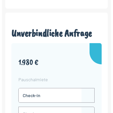
Unverbindliche Anfrage
1.980 €
Pauschalmiete
Check-
TT
in
Punkt
MM
Check-
Punkt