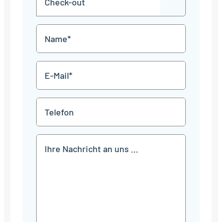
JJJJ
TT
out
Punkt
MM
Name
Punkt
JJJJ
*
E-
Mail
*
Telefon
Mitteilung