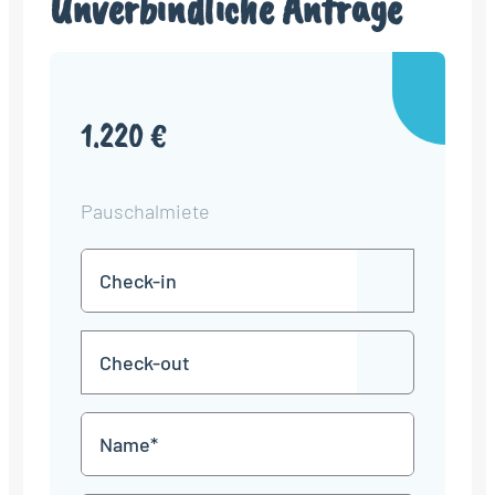
Unverbindliche Anfrage
1.220 €
Pauschalmiete
Check-
TT
in
Punkt
MM
Check-
Punkt
JJJJ
TT
out
Punkt
MM
Name
Punkt
JJJJ
*