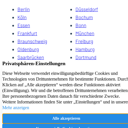
Berlin
Düsseldorf
Köln
Bochum
Essen
Bonn
Frankfurt
München
Braunschweig
Freiburg
Oldenburg
Hamburg
Saarbrücken
Dortmund
Hannover
Schwerin
Dresden
Kiel
Wuppertal
Bremen
HomeCompany eG Ihre Agenturen für Wohnen auf Zeit