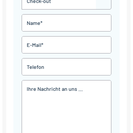
JJJJ
TT
out
Punkt
MM
Name
Punkt
JJJJ
*
E-
Mail
*
Telefon
Mitteilung