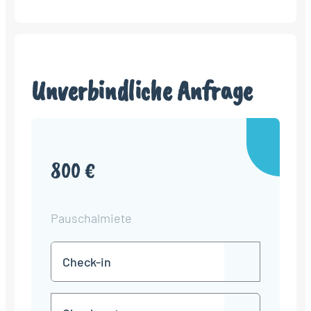
Unverbindliche Anfrage
800 €
Pauschalmiete
Check-
TT
in
Punkt
MM
Check-
Punkt