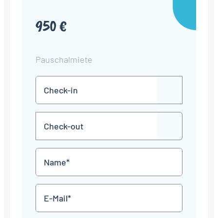
950 €
Pauschalmiete
Check-
TT
in
Punkt
MM
Check-
Punkt
JJJJ
TT
out
Punkt
MM
Name
Punkt
JJJJ
*
E-
Mail