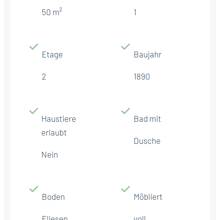
50 m²
1
Etage
Baujahr
2
1890
Haustiere
Bad mit
erlaubt
Dusche
Nein
Boden
Möbliert
Fliesen
voll