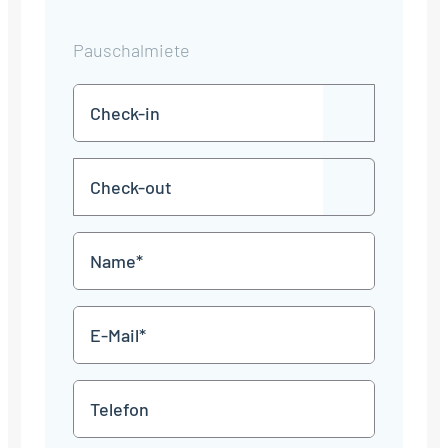
Pauschalmiete
Check-
TT
in
Punkt
MM
Check-
Punkt
JJJJ
TT
out
Punkt
MM
Name
Punkt
JJJJ
*
E-
Mail
*
Telefon