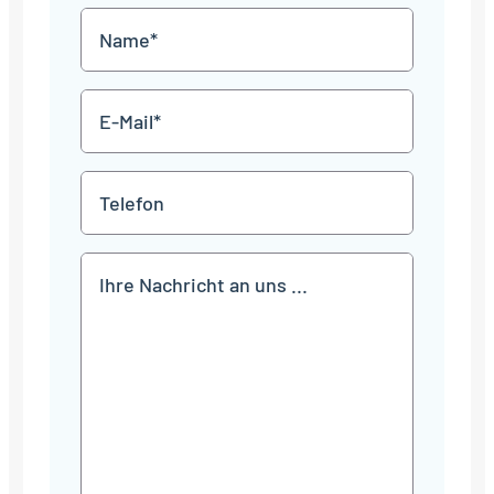
MM
Name
Punkt
JJJJ
*
E-
Mail
*
Telefon
Mitteilung