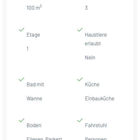
100 m²
3
Etage
Haustiere
erlaubt
1
Nein
Bad mit
Küche
Wanne
Einbauküche
Boden
Fahrstuhl
Fliesen, Parkett
Personen