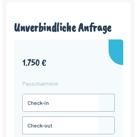
Unverbindliche Anfrage
1.750 €
Pauschalmiete
Check-
TT
in
Punkt
MM
Check-
Punkt
JJJJ
TT
out
Punkt