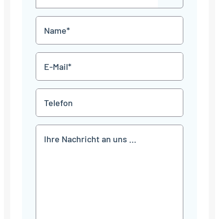
out
Punkt
MM
Name
Punkt
JJJJ
*
E-
Mail
*
Telefon
Mitteilung