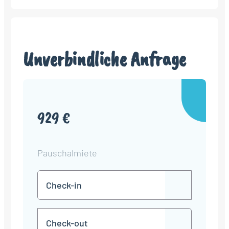
Unverbindliche Anfrage
929 €
Pauschalmiete
Check-
TT
in
Punkt
MM
Check-
Punkt
JJJJ
TT