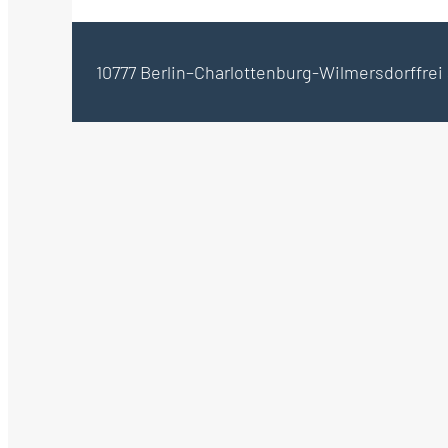
10777 Berlin–Charlottenburg-Wilmersdorf
frei