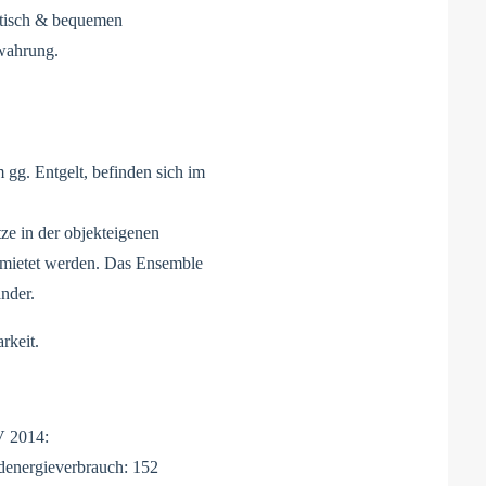
stisch & bequemen
wahrung.
g. Entgelt, befinden sich im
ze in der objekteigenen
emietet werden. Das Ensemble
nder.
rkeit.
V 2014:
denergieverbrauch: 152