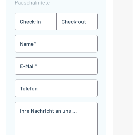
Pauschalmiete
Check-
Check-
TT
TT
in
out
Punkt
Punkt
MM
MM
Name
Punkt
Punkt
JJJJ
JJJJ
*
E-
Mail
*
Telefon
Mitteilung