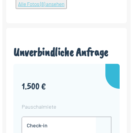
Alle Fotos (8) ansehen
Unverbindliche Anfrage
1.500 €
Pauschalmiete
Check-
TT
in
Punkt