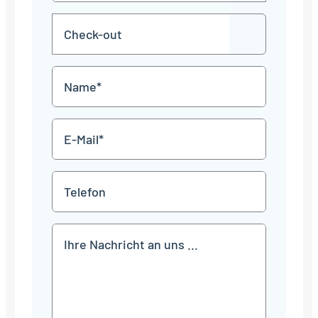
MM
Check-
Punkt
JJJJ
TT
out
Punkt
MM
Name
Punkt
JJJJ
*
E-
Mail
*
Telefon
Mitteilung