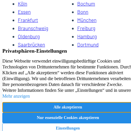
Köln
Bochum
Essen
Bonn
Frankfurt
München
Braunschweig
Freiburg
Oldenburg
Hamburg
Saarbrücken
Dortmund
Hannover
Schwerin
Dresden
Kiel
Wuppertal
Bremen
HomeCompany eG Ihre Agenturen für Wohnen auf Zeit
Impressum
Datenschutz
Kontakt