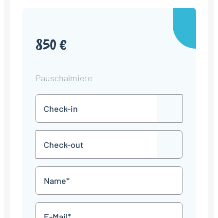
850 €
Pauschalmiete
Check-
TT
in
Punkt
MM
Check-
Punkt
JJJJ
TT
out
Punkt
MM
Name
Punkt
JJJJ
*
E-