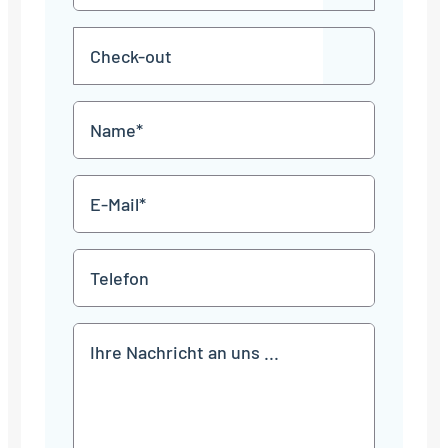
in
Punkt
MM
Check-
Punkt
JJJJ
TT
out
Punkt
MM
Name
Punkt
JJJJ
*
E-
Mail
*
Telefon
Mitteilung