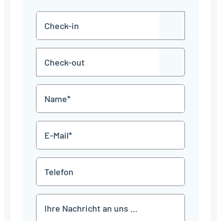
Check-
TT
in
Punkt
MM
Check-
Punkt
JJJJ
TT
out
Punkt
MM
Name
Punkt
JJJJ
*
E-
Mail
*
Telefon
Mitteilung