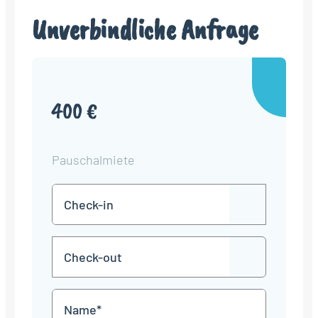
Unverbindliche Anfrage
400 €
Pauschalmiete
Check-
TT
in
Punkt
MM
Check-
Punkt
JJJJ
TT
out
Punkt
MM
Name
Punkt
JJJJ