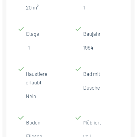
20 m²
1
Etage
Baujahr
-1
1994
Haustiere
Bad mit
erlaubt
Dusche
Nein
Boden
Möbliert
Fliesen
voll