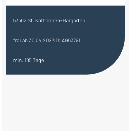
53562 St. Katharinen–Hargarten
frei ab 30.04.2027
ID: AG63791
min. 185 Tage