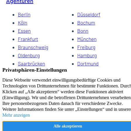
Agenturen
Berlin
Düsseldorf
Köln
Bochum
Essen
Bonn
Frankfurt
München
Braunschweig
Freiburg
Oldenburg
Hamburg
Saarbrücken
Dortmund
Hannover
Schwerin
Dresden
Kiel
Wuppertal
Bremen
HomeCompany eG Ihre Agenturen für Wohnen auf Zeit