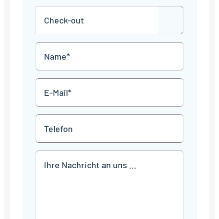
MM
Check-
Punkt
JJJJ
TT
out
Punkt
MM
Name
Punkt
JJJJ
*
E-
Mail
*
Telefon
Mitteilung