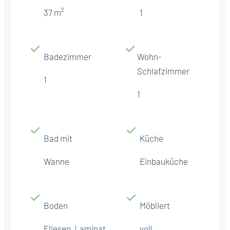
37 m²
1
Badezimmer
Wohn-
Schlafzimmer
1
1
Bad mit
Küche
Wanne
Einbauküche
Boden
Möbliert
Fliesen, Laminat
voll