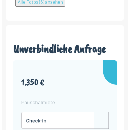
Alle Fotos (6) ansehen
Unverbindliche Anfrage
1.350 €
Pauschalmiete
Check-
TT
in
Punkt