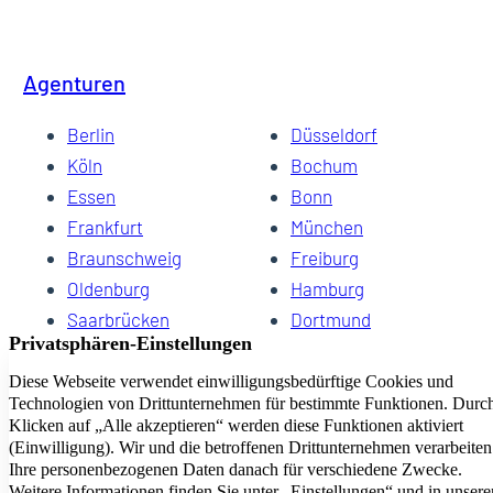
Agenturen
Berlin
Düsseldorf
Köln
Bochum
Essen
Bonn
Frankfurt
München
Braunschweig
Freiburg
Oldenburg
Hamburg
Saarbrücken
Dortmund
Hannover
Schwerin
Dresden
Kiel
Wuppertal
Bremen