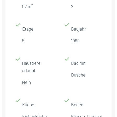
52 m²
2
Etage
Baujahr
5
1999
Haustiere
Bad mit
erlaubt
Dusche
Nein
Küche
Boden
Einbauküche
Fliesen, Laminat