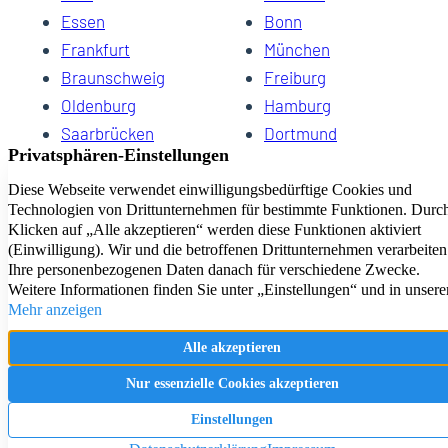
Essen
Bonn
Frankfurt
München
Braunschweig
Freiburg
Oldenburg
Hamburg
Saarbrücken
Dortmund
Hannover
Schwerin
Dresden
Kiel
Wuppertal
Bremen
HomeCompany eG Ihre Agenturen für Wohnen auf Zeit
Impressum
Datenschutz
Kontakt