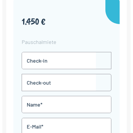
1.450 €
Pauschalmiete
Check-
TT
in
Punkt
MM
Check-
Punkt
JJJJ
TT
out
Punkt
MM
Name
Punkt
JJJJ
*
E-
Mail