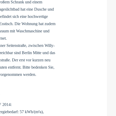
 großem Schrank und einem
ageslichtbad hat eine Dusche und
findet sich eine hochwertige
n Esstisch. Die Wohnung hat zudem
ftsraum mit Waschmaschine und
rnet.
iner Seitenstraße, zwischen Willy-
eichbar sind Berlin Mitte und das
raße. Der erst vor kurzen neu
en entfernt. Bitte bedenken Sie,
vorgenommen werden.
X
V 2014:
ergiebedarf: 57 kWh/(m²a),