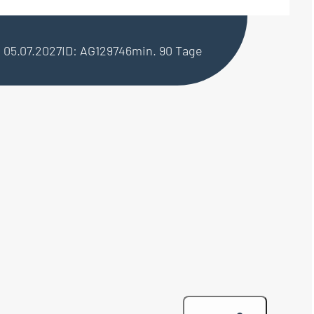
b 05.07.2027
ID: AG129746
min. 90 Tage