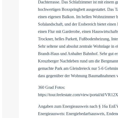
Dachterrasse. Das Schlafzimmer ist mit einem
hochwertigen Boxspringbett ausgestattet. Das T
einen eigenen Balkon. Im hellen Wohnzimmer be
Sofalandschaft, und der Essbereich bietet eine
einen Flur mit Garderobe, einen Hauswirtscha
Trockner, helles Parkett, Fußbodenheizung, Inte
Sehr seltene und absolut zentrale Wohnlage in e
Brandt-Haus und Anhalter Bahnhof. Sehr gut err
Kreuzberger Nachtleben rund um die Bergmannst
gemachte Park am Gleisdreieck nur 5-6 Gehminut
dass gegenüber der Wohnung Baumaßnahmen 
360 Grad Fotos:
https://tour.feelestate.com/view/portal/id/VR12
Angaben zum Energieausweis nach § 16a EnE
Energieausweis: Energiebedarfsausweis, Enden