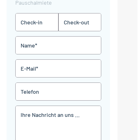
Pauschalmiete
Check-
Check-
TT
TT
in
out
Punkt
Punkt
MM
MM
Name
Punkt
Punkt
JJJJ
JJJJ
*
E-
Mail
*
Telefon
Mitteilung