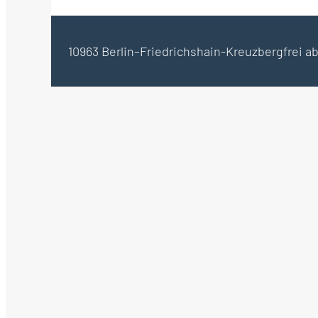
10963 Berlin–Friedrichshain-Kreuzberg
frei a