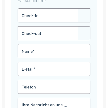
Pauschalmiete
Check-
TT
in
Punkt
MM
Check-
Punkt
JJJJ
TT
out
Punkt
MM
Name
Punkt
JJJJ
*
E-
Mail
*
Telefon
Mitteilung