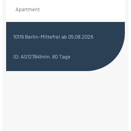
Apartment
10119 Berlin–Mitte
frei ab 05.08.2026
ID: AG127841
min. 60 Tage