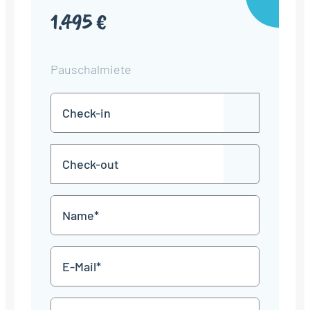
1.495 €
Pauschalmiete
Check-
TT
in
Punkt
MM
Check-
Punkt
JJJJ
TT
out
Punkt
MM
Name
Punkt
JJJJ
*
E-
Mail
*
Telefon