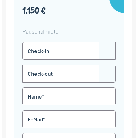
1.150 €
Pauschalmiete
Check-
TT
in
Punkt
MM
Check-
Punkt
JJJJ
TT
out
Punkt
MM
Name
Punkt
JJJJ
*
E-
Mail
*