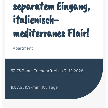
separatem Eingang,
italienisch-
mediterranes Flair!
Apartment
53175 Bonn–Friesdorf
frei ab 31.12.2026
ID: AG61597
min. 185 Tage