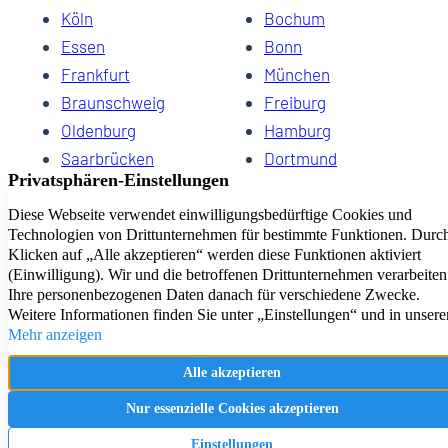
Köln
Bochum
Essen
Bonn
Frankfurt
München
Braunschweig
Freiburg
Oldenburg
Hamburg
Saarbrücken
Dortmund
Hannover
Schwerin
Dresden
Kiel
Wuppertal
Bremen
HomeCompany eG Ihre Agenturen für Wohnen auf Zeit
Impressum
Datenschutz
Kontakt