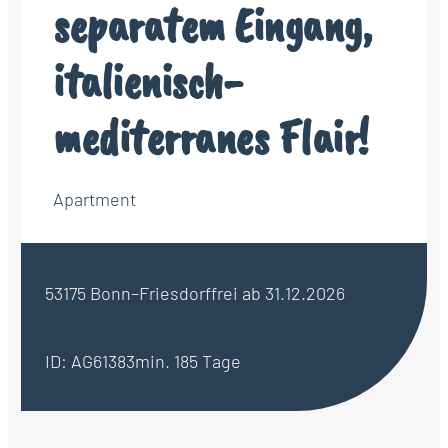
separatem Eingang,
italienisch-
mediterranes Flair!
Apartment
53175 Bonn–Friesdorf
frei ab 31.12.2026
ID: AG61383
min. 185 Tage