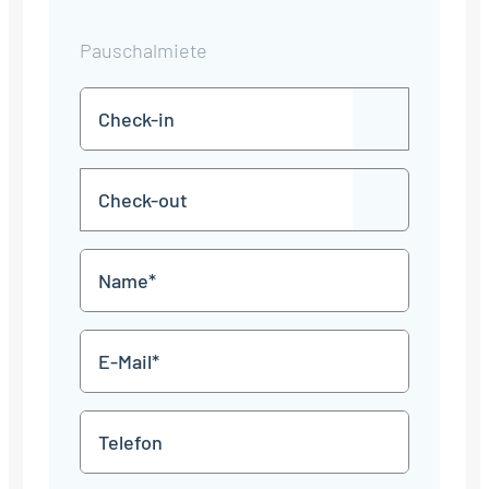
Pauschalmiete
Check-
TT
in
Punkt
MM
Check-
Punkt
JJJJ
TT
out
Punkt
MM
Name
Punkt
JJJJ
*
E-
Mail
*
Telefon