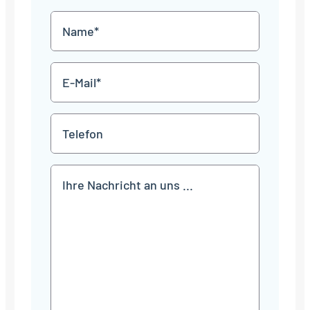
MM
Name
Punkt
JJJJ
*
E-
Mail
*
Telefon
Mitteilung