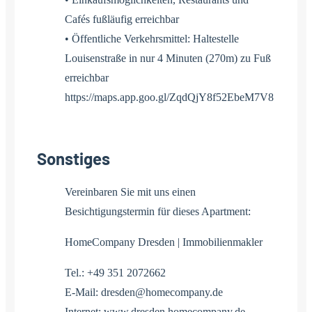
Cafés fußläufig erreichbar
• Öffentliche Verkehrsmittel: Haltestelle
Louisenstraße in nur 4 Minuten (270m) zu Fuß
erreichbar
https://maps.app.goo.gl/ZqdQjY8f52EbeM7V8
Sonstiges
Vereinbaren Sie mit uns einen
Besichtigungstermin für dieses Apartment:
HomeCompany Dresden | Immobilienmakler
Tel.: +49 351 2072662
E-Mail: dresden@homecompany.de
Internet: www.dresden.homecompany.de