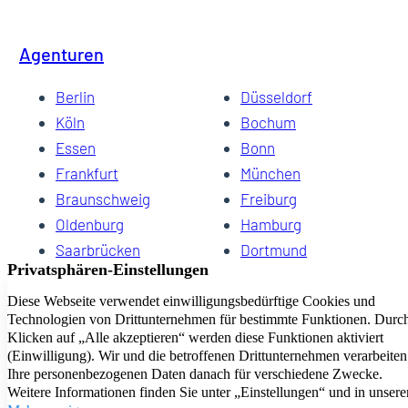
Agenturen
Berlin
Düsseldorf
Köln
Bochum
Essen
Bonn
Frankfurt
München
Braunschweig
Freiburg
Oldenburg
Hamburg
Saarbrücken
Dortmund
Hannover
Schwerin
Dresden
Kiel
Wuppertal
Bremen