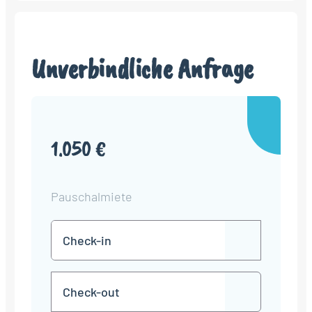
Unverbindliche Anfrage
1.050 €
Pauschalmiete
Check-
TT
in
Punkt
MM
Check-
Punkt
JJJJ
TT
out
Punkt