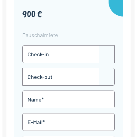
900 €
Pauschalmiete
Check-
TT
in
Punkt
MM
Check-
Punkt
JJJJ
TT
out
Punkt
MM
Name
Punkt
JJJJ
*
E-
Mail