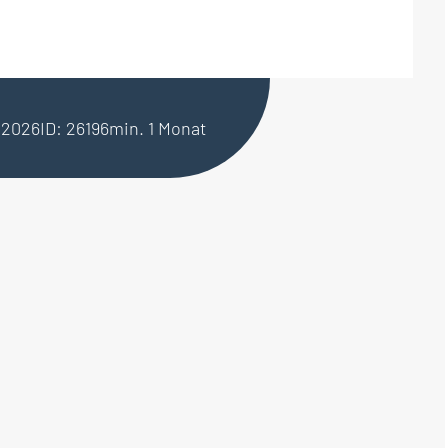
2.2026
ID: 26196
min. 1 Monat