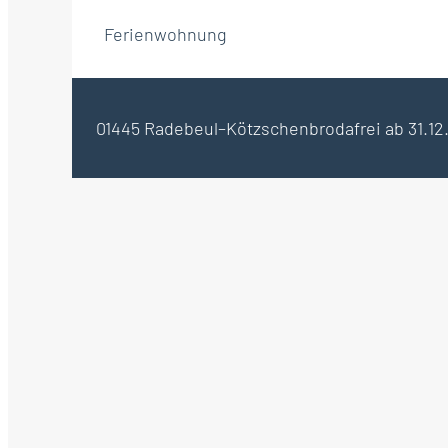
Ferienwohnung
01445 Radebeul–Kötzschenbroda
frei ab 31.1