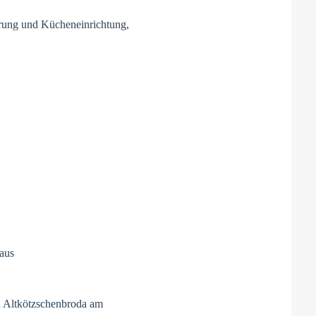
erung und Kücheneinrichtung,
haus
n Altkötzschenbroda am