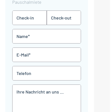
Pauschalmiete
Check-
Check-
TT
TT
in
out
Punkt
Punkt
MM
MM
Name
Punkt
Punkt
JJJJ
JJJJ
*
E-
Mail
*
Telefon
Mitteilung