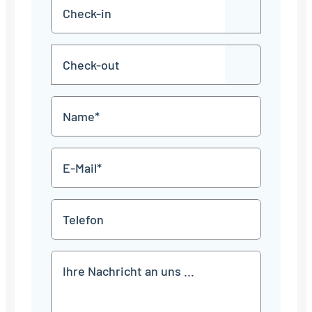
Check-
TT
in
Punkt
MM
Check-
Punkt
JJJJ
TT
out
Punkt
MM
Name
Punkt
JJJJ
*
E-
Mail
*
Telefon
Mitteilung