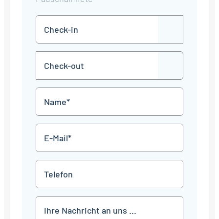
Check-
TT
in
Punkt
MM
Check-
Punkt
JJJJ
TT
out
Punkt
MM
Name
Punkt
JJJJ
*
E-
Mail
*
Telefon
Mitteilung