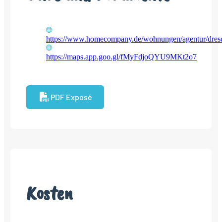
https://www.homecompany.de/wohnungen/agentur/dres
https://maps.app.goo.gl/fMyFdjoQYU9MKt2o7
PDF Exposé
Kosten