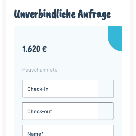
Unverbindliche Anfrage
1.620 €
Pauschalmiete
Check-
TT
in
Punkt
MM
Check-
Punkt
JJJJ
TT
out
Punkt
MM
Name
Punkt
JJJJ