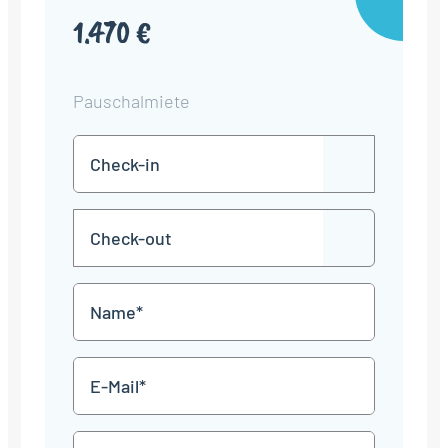
1.470 €
Pauschalmiete
Check-
TT
in
Punkt
MM
Check-
Punkt
JJJJ
TT
out
Punkt
MM
Name
Punkt
JJJJ
*
E-
Mail
*
Telefon