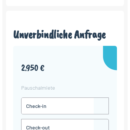
Unverbindliche Anfrage
2.950 €
Pauschalmiete
Check-
TT
in
Punkt
MM
Check-
Punkt
JJJJ
TT