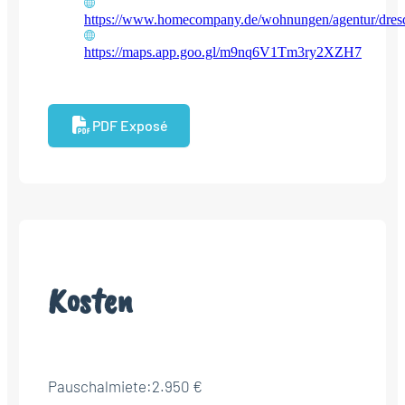
https://www.homecompany.de/wohnungen/agentur/dres
https://maps.app.goo.gl/m9nq6V1Tm3ry2XZH7
PDF Exposé
Kosten
Pauschalmiete:
2.950 €