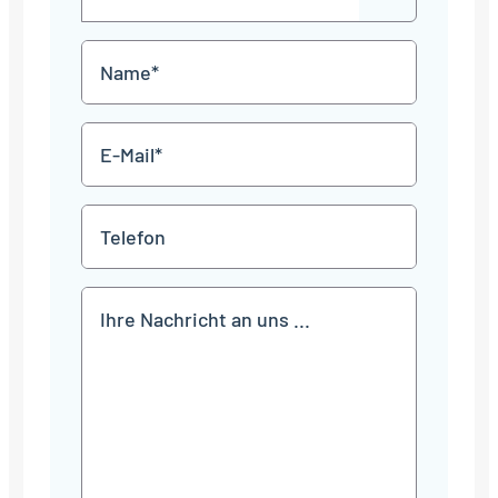
out
Punkt
MM
Name
Punkt
JJJJ
*
E-
Mail
*
Telefon
Mitteilung